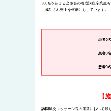
300名を超える当協会の養成講座卒業生
に成功され売上を何倍にもしています。
患者0
患者0
患者0
【
施
訪問鍼灸マッサージ院の運営において最