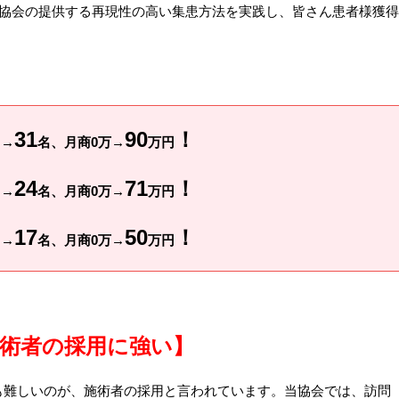
も協会の提供する再現性の高い集患方法を実践し、皆さん患者様獲得
31
90
！
名→
名
、月商0万→
万円
24
71
！
名→
名
、月商0万→
万円
17
50
！
名→
名
、月商0万→
万円
術者の採用に強い
】
も難しいのが、施術者の採用と言われています。当協会では、訪問