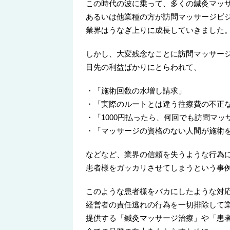
この時代の波に乗って、多くの鍼灸マッ
あるいは他業種の方が訪問マッサージビ
業界はうなぎ上りに成長していきました
しかし、大変残念なことに訪問マッサー
目先の利益ばかりにとらわれて、
・「施術回数の水増し請求」
・「実際のルートとは違う往療費の不正
・「1000円払ったら、何回でも訪問マ
・「マッサージの資格のない人間が施術
などなど、業界の信頼を失うような行為
患者様をガッカリさせてしまうという事
このような患者様をバカにしたような対
経営者の責任逃れの行為を一切排除して
提供する「鍼灸マッサージ治療」や「患