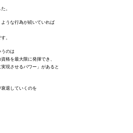
した。
うような行為が続いていれば
です。
いうのは
の資格を最大限に発揮でき、
に実現させるパワー」があると
が衰退していくのを
」