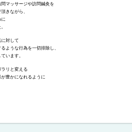
訪問マッサージや訪問鍼灸を
で頂きながら、
めに
た。
民に対して
するような行為を一切排除し、
しています。
ガラリと変える
様が豊かになれるように