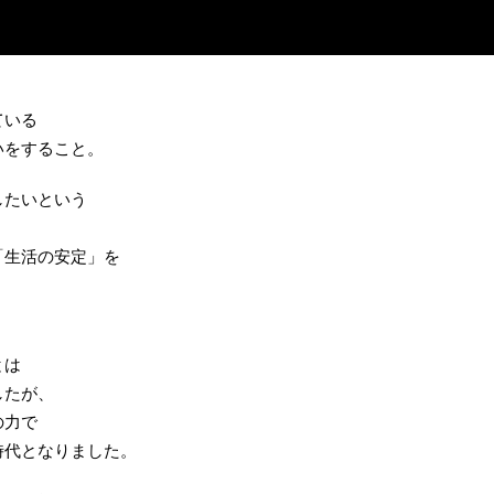
ている
いをすること。
したいという
「生活の安定」を
。
とは
したが、
の力で
時代となりました。