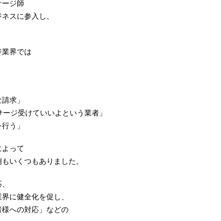
サージ師
ジネスに参入し、
。
ジ業界では
な請求」
ッサージ受けていいよという業者」
を行う」
によって
例もいくつもありました。
応、
業界に健全化を促し、
者様への対応」などの