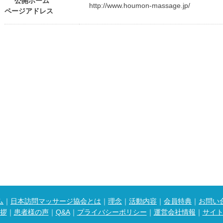
公開ホーム
http://www.houmon-massage.jp/
ページアドレス
ム
｜
日本訪問マッサージ協会とは
｜
理念
｜
活動内容
｜
会員特典
｜
お問い
拶
｜
患者様の声
｜
Q&A
｜
プライバシーポリシー
｜
運営会社情報
｜
サイ