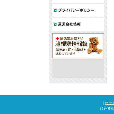
｜
ホー
代表者挨